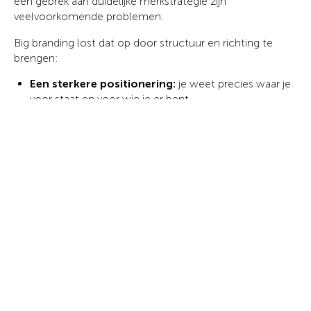
een gebrek aan duidelijke merkstrategie zijn
veelvoorkomende problemen.
Big branding lost dat op door structuur en richting te
brengen:
Een sterkere positionering:
je weet precies waar je
voor staat en voor wie je er bent.
Meer consistentie:
je merk voelt overal hetzelfde,
van Instagram tot offerte.
Emotionele impact:
je spreekt niet alleen het hoofd
aan, maar ook het gevoel.
Groei op lange termijn:
je merk is gebouwd om
mee te schalen, niet om telkens opnieuw te
beginnen.
Het belangrijkste verschil met traditionele kleine-
bedrijfsbranding is de diepte. Big branding kijkt niet alleen
naar “hoe ziet het eruit?”, maar vooral naar “wat betekent
dit merk?”