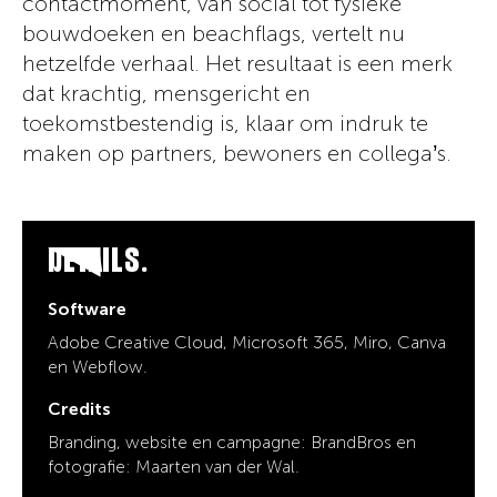
contactmoment, van social tot fysieke
bouwdoeken en beachflags, vertelt nu
hetzelfde verhaal. Het resultaat is een merk
dat krachtig, mensgericht en
toekomstbestendig is, klaar om indruk te
maken op partners, bewoners en collega’s.
DETAILS.
Software
Adobe Creative Cloud, Microsoft 365, Miro, Canva
en Webflow.
Credits
Branding, website en campagne: BrandBros en
fotografie: Maarten van der Wal.