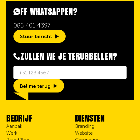
FF WHATSAPPEN?
085 401 4397
Stuur bericht
ZULLEN WE JE TERUGBELLEN?
Bel me terug
BEDRIJF
DIENSTEN
Aanpak
Branding
Werk
Website
BrandBlog
Campagne