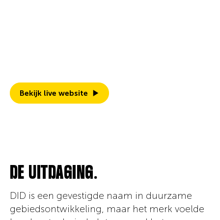
November 2025
Een gerichte brand upgrade voor DID met
gemoderniseerde branding, een
toekomstbestendige Webflow website en
een prikkelende launch campagne.
Bekijk live website
DE UITDAGING.
DID is een gevestigde naam in duurzame
gebiedsontwikkeling, maar het merk voelde