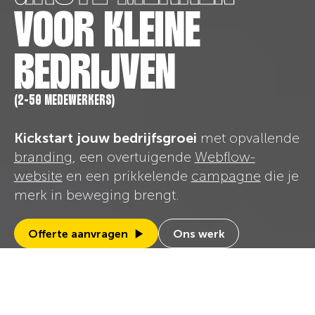
VOOR KLEINE
BEDRIJVEN
(2-50 MEDEWERKERS)
Kickstart jouw bedrijfsgroei
met opvallende
branding
, een overtuigende
Webflow-
website
en een prikkelende
campagne
die je
merk in beweging brengt.
Offerte aanvragen
Ons werk
Slide 4 of 5.