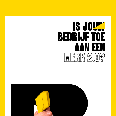
WERK
#MOO
IS JOUW
BEDRIJF TOE
AAN EEN
MERK 2.0?