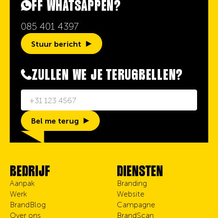
FF WHATSAPPEN?
085 401 4397
Stuur bericht
ZULLEN WE JE TERUGBELLEN?
Bel me terug
BEDRIJF
DIENSTEN
Aanpak
Branding
Werk
Website
BrandBlog
Campagne
Over ons
BrandScan