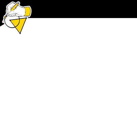
DID
DID denkt om te doen.
Brandbook, Webflow website, launch campagne, LinkedIn
aankleding, Canva templates en Microsoft 365 templates.
MOYU
Ink it. Wipe it. Love it.
Webflow website, Shopyflow integratie, MOYU personalize
templates, animaties.
THE OFFLINE CLUB
Swap screen time for real time.