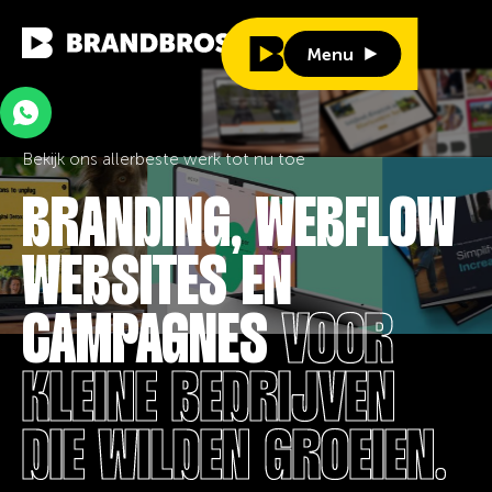
Menu
Menu
Bekijk ons allerbeste werk tot nu toe
BRANDING, WEBFLOW
WEBSITES EN
CAMPAGNES
VOOR
KLEINE BEDRIJVEN
DIE WILDEN GROEIEN.