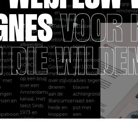
GNES
VOOR 
 DIE WILDEN