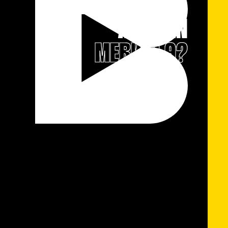
BEDRIJF TOE
AAN EEN
MERK 2.0?