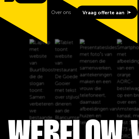
NL
EN
erk
BrandBlog
Over ons
Vraag offerte aan
, WEBFLOW 